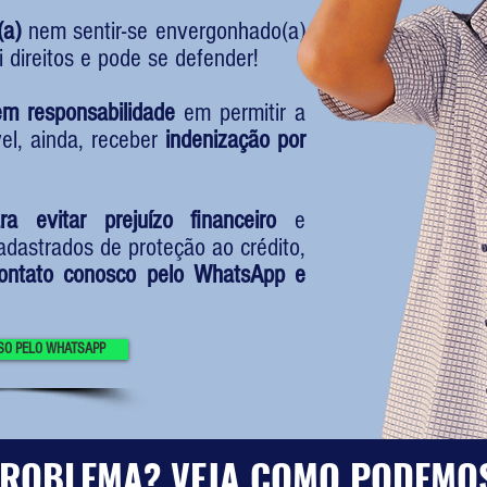
(a)
nem sentir-se envergonhado(a)
i direitos e pode se defender!
em responsabilidade
em permitir a
vel, ainda, receber
indenização por
ra evitar prejuízo financeiro
e
dastrados de proteção ao crédito,
ontato conosco pelo WhatsApp e
SO PELO WHATSAPP
 PROBLEMA? VEJA COMO PODEMO