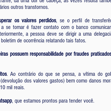
trante, dá uma dor de cabeça, às vezes resulta tamb
rios outros transtornos.
uperar os valores perdidos
, se o perfil de transfer
a a se tomar é fazer contato com o banco comunica
teriormente, a pessoa deve se dirigir a uma delegac
 boletim de ocorrência relatando tais fatos.
eiras possuem responsabilidade por fraudes praticados
itos
. Ao contrário do que se pensa, a vítima do gol
 (devolução dos valores gastos) bem como danos mora
10 mil reais.
atsapp
, que estamos prontos para tender você.