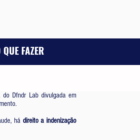
 QUE FAZER
sa do Dfndr Lab divulgada em
omento.
raude, há
direito a indenização