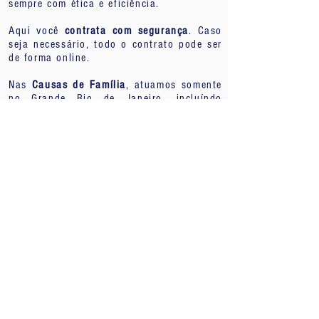
sempre com ética e eficiência.
Aqui você
contrata com segurança
. Caso
seja necessário, todo o contrato pode ser
de forma online.
Nas
Causas de Família
, atuamos somente
no Grande Rio de Janeiro, incluíndo
Niteroi e Baixada Fluminense, Região dos
Lagos, e na Capital de São Paulo.
Fale agora com um advogado pelo
WhatsApp! Visite nossas redes sociais!
Quero Falar com Dr. Denison pelo Whatsapp
Perguntas frequentes