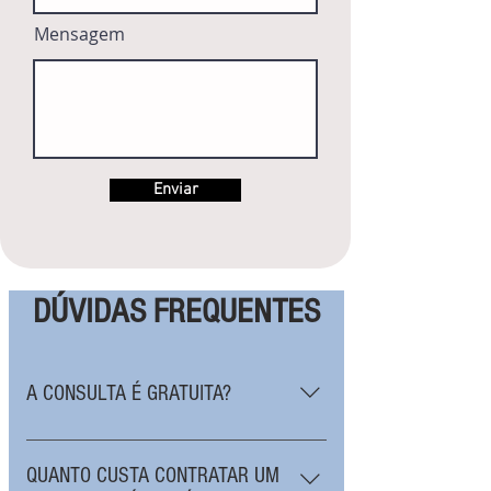
Mensagem
Enviar
DÚVIDAS FREQUENTES
A CONSULTA É GRATUITA?
A primeira consulta por Whatsapp é gratuita.
Esta consulta inicial tem como objetivo a
QUANTO CUSTA CONTRATAR UM